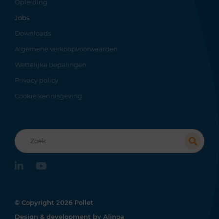
Opleiding
Jobs
Downloads
Algemene verkoopvoorwaarden
Wettelijke bepalingen
Privacy policy
Cookie kennisgeving
Recherche
linkedin
youtube
© Copyright 2026 Pollet
Design & development by
Alinoa