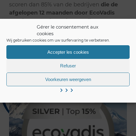
scoren dan 85% van de bedrijven
die
de
afgelopen 12 maanden door
EcoVadis
werden geëvalueerd, over alle sectoren
Gérer le consentement aux
heen
.
cookies
Wij gebruiken cookies om uw surfervaring te verbeteren.
Lees meer over Ecovadis
Accepter les cookies
Refuser
Voorkeuren weergeven