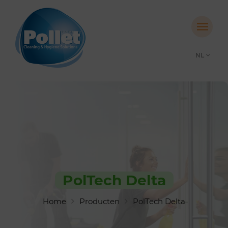
NL
PolTech Delta
Home
Producten
PolTech Delta