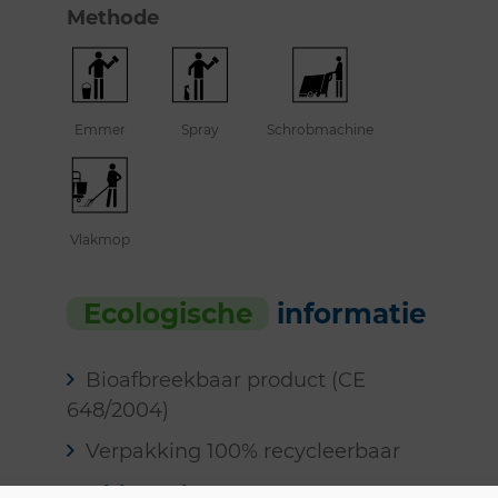
Methode
Emmer
Spray
Schrobmachine
Vlakmop
Ecologische
informatie
Bioafbreekbaar product (CE
648/2004)
Verpakking 100% recycleerbaar
Veiligheid