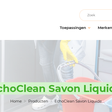
Recherche
Toepassingen
Merke
Facilitair onderhoud
AllerClean
Onderho
Onderh
Schoonmaakbedrijven
PolVita
oppervl
Medische instellingen
PolBio
Probiot
Onderwijsinstellingen
PolGreen
Desinfe
Recreatievoorzieningen
PolTech
Behande
Grootwarenhuizen
EchoClean
choClean Savon Liqui
Handhy
Keuken en voedselbereiding
Caps
Schoon
toebeh
Non-food industrie
Vikan
Home
Producten
EchoClean Savon Liquide
Voedingsindustrie