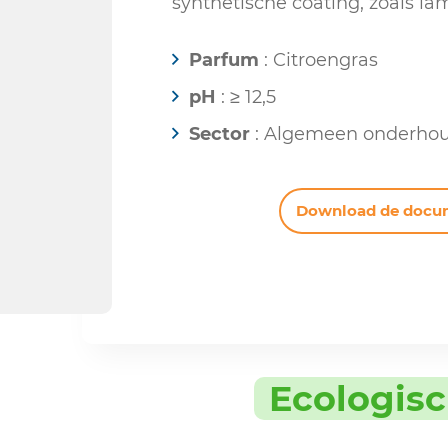
synthetische coating, zoals la
Parfum
: Citroengras
pH
: ≥ 12,5
Sector
: Algemeen onderho
Download de docu
Ecologis