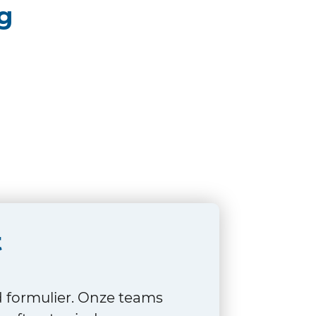
g
t
d formulier. Onze teams