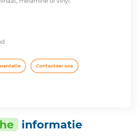
minaat, melamine of vinyl.
ud
mentatie
Contacteer ons
che
informatie