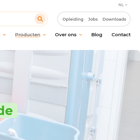
NL
Opleiding
Jobs
Downloads
n
Producten
Over ons
Blog
Contact
ud van vloeren
Onze verbintenis
oud van ramen en
Onze klantbenadering
akken
Innovatie & Laboratorium R&D
ische reiniging
Onze MVO-verbintenissen
ctie
Werken bij Pollet
ling van geurtjes
de
giëne
maakmateriaal en
oren