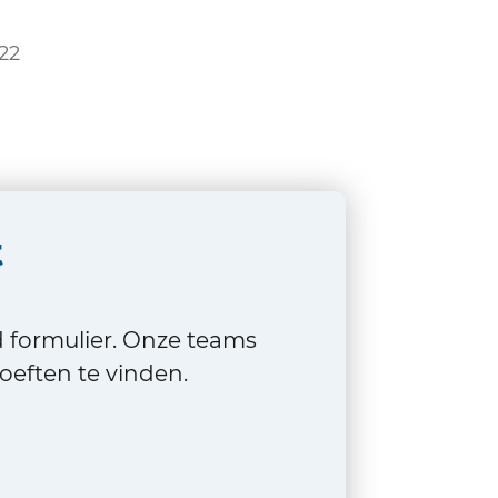
22
t
d formulier. Onze teams
eften te vinden.