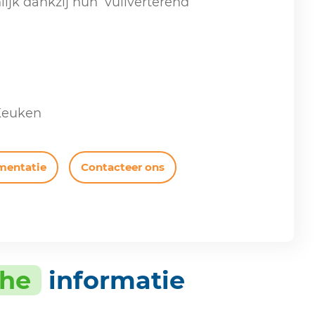
ijk dankzij hun ‘vuilverterend’
 Keuken
mentatie
Contacteer ons
che
informatie