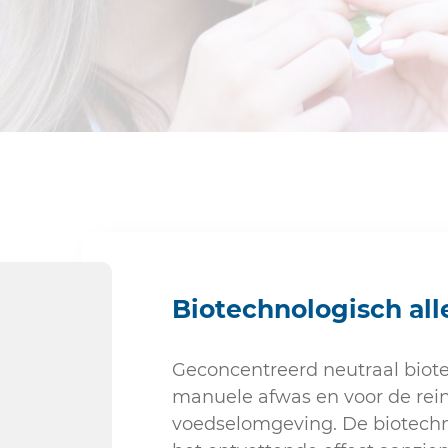
Sanitair
Biotechnologisch all
Geconcentreerd neutraal biot
manuele afwas en voor de rein
voedselomgeving. De biotechn