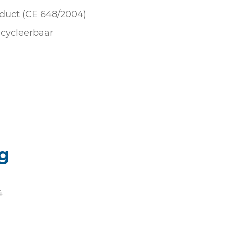
duct (CE 648/2004)
cycleerbaar
g
4