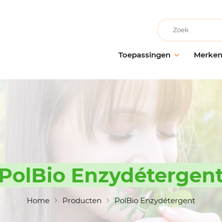
Recherche
Toepassingen
Merke
Facilitair onderhoud
AllerClean
Onderho
Onderh
Schoonmaakbedrijven
PolVita
oppervl
Medische instellingen
PolBio
Probiot
Onderwijsinstellingen
PolGreen
Desinfe
Recreatievoorzieningen
PolTech
Behande
Grootwarenhuizen
EchoClean
PolBio Enzydétergen
Handhy
Keuken en voedselbereiding
Caps
Schoon
toebeh
Non-food industrie
Vikan
Home
Producten
PolBio Enzydétergent
Voedingsindustrie