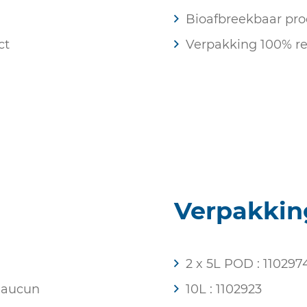
Bioafbreekbaar pro
ct
Verpakking 100% re
Verpakkin
2 x 5L POD : 110297
: aucun
10L : 1102923