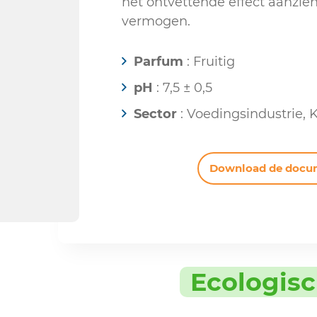
het ontvettende effect aanzienl
vermogen.
Parfum
: Fruitig
pH
: 7,5 ± 0,5
Sector
: Voedingsindustrie,
Download de docu
Ecologis