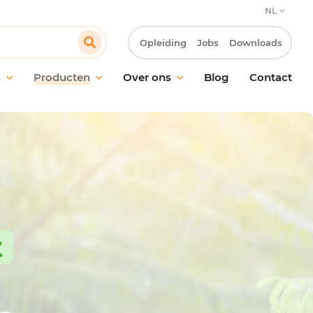
NL
Opleiding
Jobs
Downloads
n
Producten
Over ons
Blog
Contact
ud van vloeren
Onze verbintenis
oud van ramen en
Onze klantbenadering
akken
Innovatie & Laboratorium R&D
ische reiniging
Onze MVO-verbintenissen
ctie
Werken bij Pollet
ling van geurtjes
t
giëne
maakmateriaal en
oren