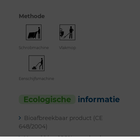
Methode
Schrobmachine
Vlakmop
Eenschijfsmachine
Ecologische
informatie
Bioafbreekbaar product (CE
648/2004)
Verpakking 100% recycleerbaar