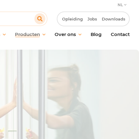
NL
Opleiding
Jobs
Downloads
n
Producten
Over ons
Blog
Contact
ud van vloeren
Onze verbintenis
oud van ramen en
Onze klantbenadering
akken
Innovatie & Laboratorium R&D
ische reiniging
Onze MVO-verbintenissen
ctie
Werken bij Pollet
ling van geurtjes
giëne
maakmateriaal en
oren