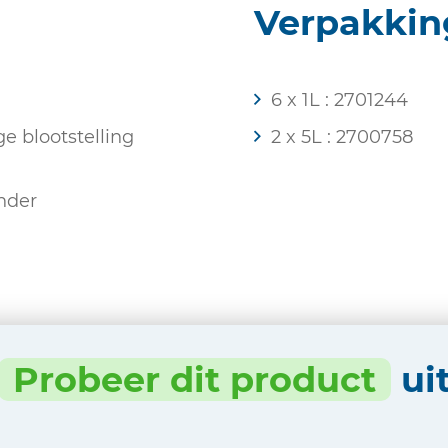
Verpakkin
6 x 1L : 2701244
 blootstelling
2 x 5L : 2700758
nder
Probeer dit product
ui