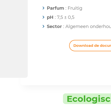
Parfum
: Fruitig
pH
: 7,5 ± 0,5
Sector
: Algemeen onderho
Download de docu
Ecologis