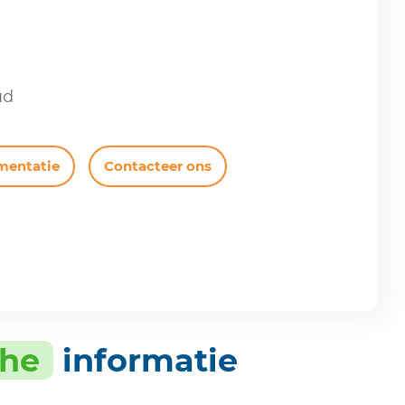
ud
mentatie
Contacteer ons
che
informatie