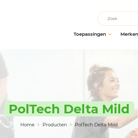
Recherche
Toepassingen
Merke
Facilitair onderhoud
AllerClean
Onderho
Onderh
Schoonmaakbedrijven
PolVita
oppervl
Medische instellingen
PolBio
Probiot
Onderwijsinstellingen
PolGreen
Desinfe
Recreatievoorzieningen
PolTech
Behande
Grootwarenhuizen
EchoClean
PolTech Delta Mild
Handhy
Keuken en voedselbereiding
Caps
Schoon
toebeh
Non-food industrie
Vikan
Home
Producten
PolTech Delta Mild
Voedingsindustrie