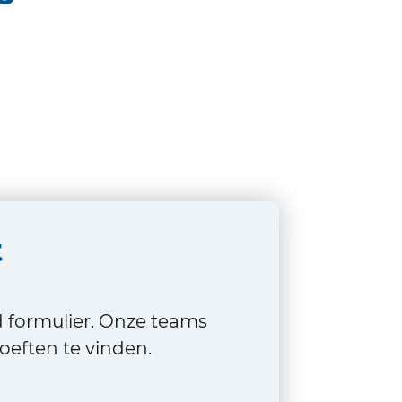
t
d formulier. Onze teams
eften te vinden.