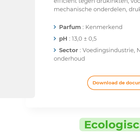
efficiënt tegen drukinkten, vo
mechanische onderdelen, drukr
Parfum
: Kenmerkend
pH
: 13,0 ± 0,5
Sector
: Voedingsindustrie, 
onderhoud
Download de docu
Ecologis