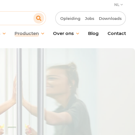
NL
Opleiding
Jobs
Downloads
n
Producten
Over ons
Blog
Contact
ud van vloeren
Onze verbintenis
oud van ramen en
Onze klantbenadering
akken
Innovatie & Laboratorium R&D
ische reiniging
Onze MVO-verbintenissen
ctie
Werken bij Pollet
ling van geurtjes
giëne
maakmateriaal en
oren