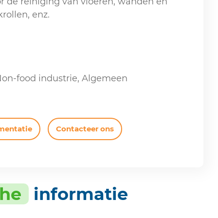
or de reiniging van vloeren, wanden en
ollen, enz.
Non-food industrie, Algemeen
mentatie
Contacteer ons
che
informatie