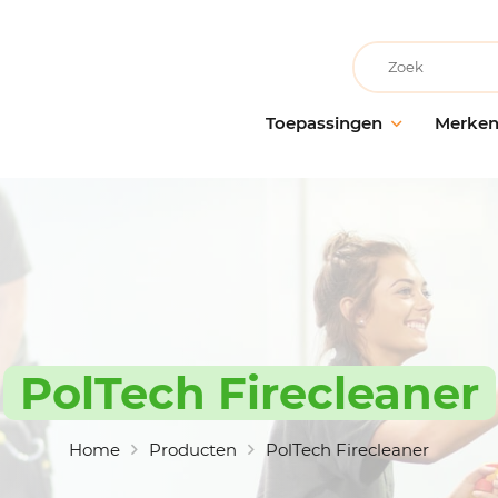
Recherche
Toepassingen
Merke
Facilitair onderhoud
AllerClean
Onderho
Onderh
Schoonmaakbedrijven
PolVita
oppervl
Medische instellingen
PolBio
Probiot
Onderwijsinstellingen
PolGreen
Desinfe
Recreatievoorzieningen
PolTech
Behande
Grootwarenhuizen
EchoClean
PolTech Firecleaner
Handhy
Keuken en voedselbereiding
Caps
Schoon
toebeh
Non-food industrie
Vikan
Home
Producten
PolTech Firecleaner
Voedingsindustrie