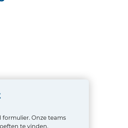
t
d formulier. Onze teams
eften te vinden.