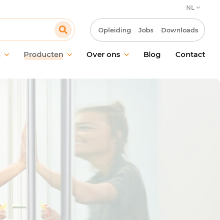
NL
Opleiding
Jobs
Downloads
n
Producten
Over ons
Blog
Contact
ud van vloeren
Onze verbintenis
oud van ramen en
Onze klantbenadering
akken
Innovatie & Laboratorium R&D
ische reiniging
Onze MVO-verbintenissen
ctie
Werken bij Pollet
ling van geurtjes
giëne
maakmateriaal en
oren