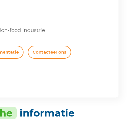
Non-food industrie
mentatie
Contacteer ons
che
informatie