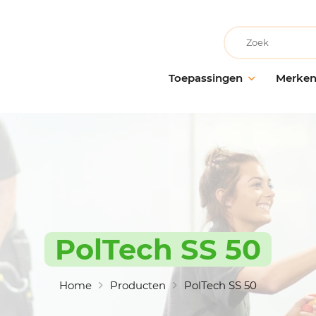
Recherche
Toepassingen
Merke
Facilitair onderhoud
AllerClean
Onderho
Onderh
Schoonmaakbedrijven
PolVita
oppervl
Medische instellingen
PolBio
Probiot
Onderwijsinstellingen
PolGreen
Desinfe
Recreatievoorzieningen
PolTech
Behande
Grootwarenhuizen
EchoClean
PolTech SS 50
Handhy
Keuken en voedselbereiding
Caps
Schoon
toebeh
Non-food industrie
Vikan
Home
Producten
PolTech SS 50
Voedingsindustrie