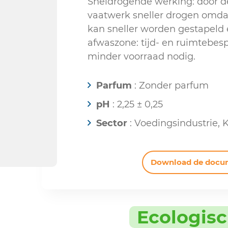
Sneldrogende werking: door de
vaatwerk sneller drogen omdat
kan sneller worden gestapeld
afwaszone: tijd- en ruimtebesp
minder voorraad nodig.
Parfum
: Zonder parfum
pH
: 2,25 ± 0,25
Sector
: Voedingsindustrie,
Download de docu
Ecologis