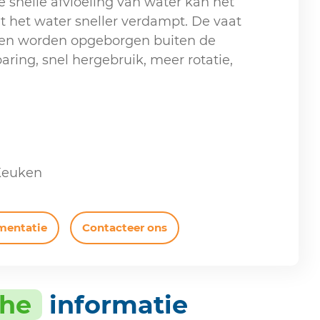
 snelle afvloeiing van water kan het
 het water sneller verdampt. De vaat
 en worden opgeborgen buiten de
aring, snel hergebruik, meer rotatie,
 Keuken
mentatie
Contacteer ons
che
informatie