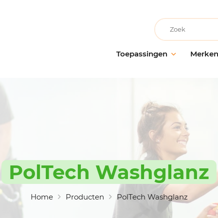
Recherche
Toepassingen
Merke
Facilitair onderhoud
AllerClean
Onderho
Onderh
Schoonmaakbedrijven
PolVita
oppervl
Medische instellingen
PolBio
Probiot
Onderwijsinstellingen
PolGreen
Desinfe
Recreatievoorzieningen
PolTech
Behande
Grootwarenhuizen
EchoClean
PolTech Washglanz
Handhy
Keuken en voedselbereiding
Caps
Schoon
toebeh
Non-food industrie
Vikan
Home
Producten
PolTech Washglanz
Voedingsindustrie