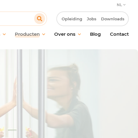
NL
Opleiding
Jobs
Downloads
n
Producten
Over ons
Blog
Contact
ud van vloeren
Onze verbintenis
oud van ramen en
Onze klantbenadering
akken
Innovatie & Laboratorium R&D
ische reiniging
Onze MVO-verbintenissen
ctie
Werken bij Pollet
ling van geurtjes
giëne
maakmateriaal en
oren