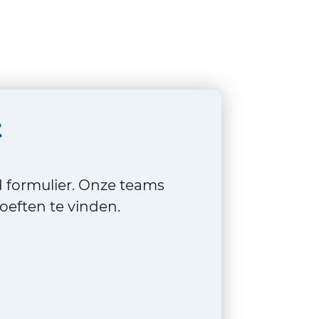
t
d formulier. Onze teams
eften te vinden.