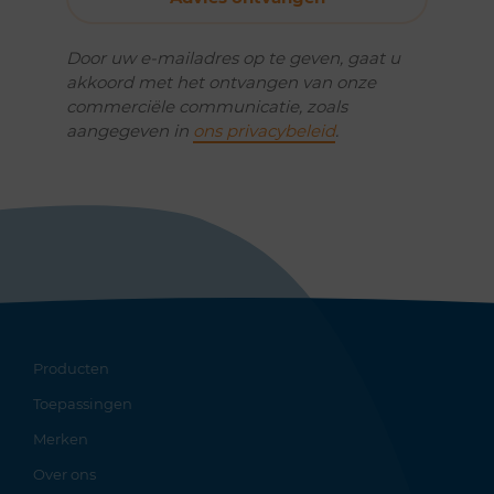
Door uw e-mailadres op te geven, gaat u
akkoord met het ontvangen van onze
commerciële communicatie, zoals
aangegeven in
ons privacybeleid
.
Producten
Toepassingen
Merken
Over ons