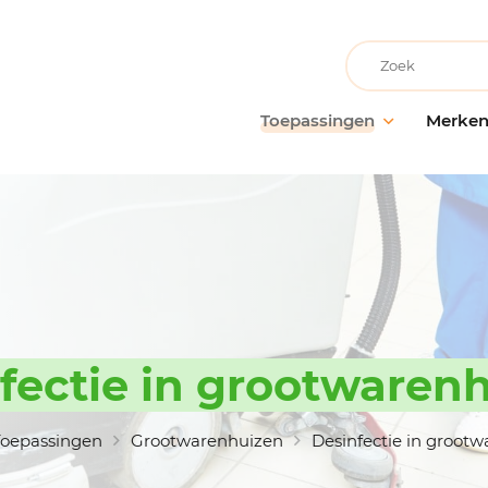
Recherche
Toepassingen
Merke
Facilitair onderhoud
AllerClean
Onderho
Onderh
Schoonmaakbedrijven
PolVita
oppervl
Medische instellingen
PolBio
Probiot
Onderwijsinstellingen
PolGreen
Desinfe
Recreatievoorzieningen
PolTech
Behande
Grootwarenhuizen
EchoClean
fectie in grootwaren
Handhy
Keuken en voedselbereiding
Caps
Schoon
toebeh
Non-food industrie
Vikan
oepassingen
Grootwarenhuizen
Desinfectie in groot
Voedingsindustrie