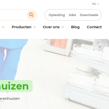
NL
Opleiding
Jobs
Downloads
n
Producten
Over ons
Blog
Contact
ud van vloeren
Onze verbintenis
oud van ramen en
Onze klantbenadering
akken
Innovatie & Laboratorium R&D
ische reiniging
Onze MVO-verbintenissen
ctie
Werken bij Pollet
ling van geurtjes
huizen
giëne
maakmateriaal en
oren
warenhuizen