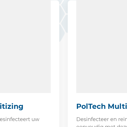
tizing
PolTech Mult
esinfecteert uw
Desinfecteer en rei