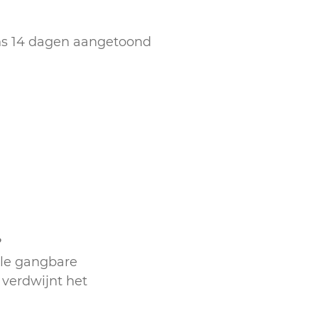
ens 14 dagen aangetoond
?
lle gangbare
 verdwijnt het