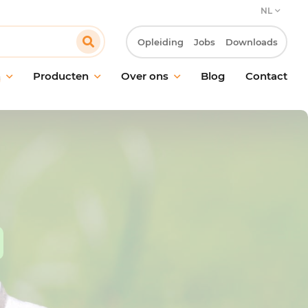
NL
Opleiding
Jobs
Downloads
n
Producten
Over ons
Blog
Contact
ud van vloeren
Onze verbintenis
oud van ramen en
Onze klantbenadering
akken
Innovatie & Laboratorium R&D
ische reiniging
Onze MVO-verbintenissen
ctie
Werken bij Pollet
ling van geurtjes
giëne
maakmateriaal en
oren