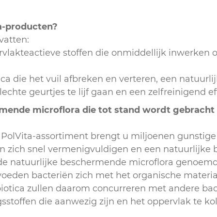
a-producten?
vatten:
rvlakteactieve stoffen die onmiddellijk inwerken o
a die het vuil afbreken en verteren, een natuur
echte geurtjes te lijf gaan en een zelfreinigend e
ende microflora die tot stand wordt gebracht 
 PolVita-assortiment brengt u miljoenen gunstige
n zich snel vermenigvuldigen en een natuurlijke 
 de natuurlijke beschermende microflora genoemd
voeden bacteriën zich met het organische materi
biotica zullen daarom concurreren met andere ba
stoffen die aanwezig zijn en het oppervlak te kol