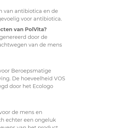
n van antibiotica en de
evoelig voor antibiotica.
ucten van PolVita?
egenereerd door de
e luchtwegen van de mens
voor Beroepsmatige
eving. De hoeveelheid VOS
egd door het Ecologo
 voor de mens en
ch echter een ongeluk
egevens van het product