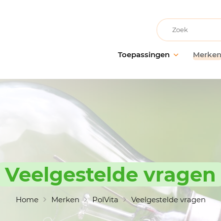
Recherche
Toepassingen
Merke
Facilitair onderhoud
AllerClean
Onderho
Onderh
Schoonmaakbedrijven
PolVita
oppervl
Medische instellingen
PolBio
Probiot
Onderwijsinstellingen
PolGreen
Desinfe
Recreatievoorzieningen
PolTech
Behande
Grootwarenhuizen
EchoClean
Veelgestelde vragen
Handhy
Keuken en voedselbereiding
Caps
Schoon
toebeh
Non-food industrie
Vikan
Home
Merken
PolVita
Veelgestelde vragen
Voedingsindustrie