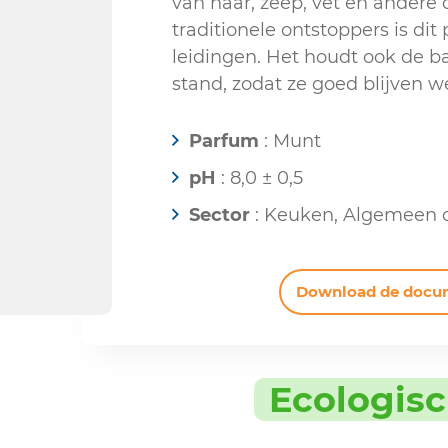
van haar, zeep, vet en andere o
traditionele ontstoppers is dit 
leidingen. Het houdt ook de ba
stand, zodat ze goed blijven w
Parfum
: Munt
pH
: 8,0 ± 0,5
Sector
: Keuken, Algemeen
Download de docu
Ecologis