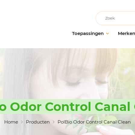
Recherche
Toepassingen
Merke
Facilitair onderhoud
AllerClean
Onderho
Onderh
Schoonmaakbedrijven
PolVita
oppervl
Medische instellingen
PolBio
Probiot
Onderwijsinstellingen
PolGreen
Desinfe
Recreatievoorzieningen
PolTech
Behande
Grootwarenhuizen
EchoClean
o Odor Control Canal
Handhy
Keuken en voedselbereiding
Caps
Schoon
toebeh
Non-food industrie
Vikan
Home
Producten
PolBio Odor Control Canal Clean
Voedingsindustrie