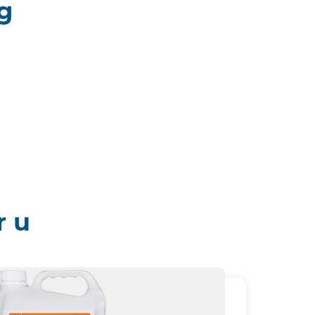
g
r u