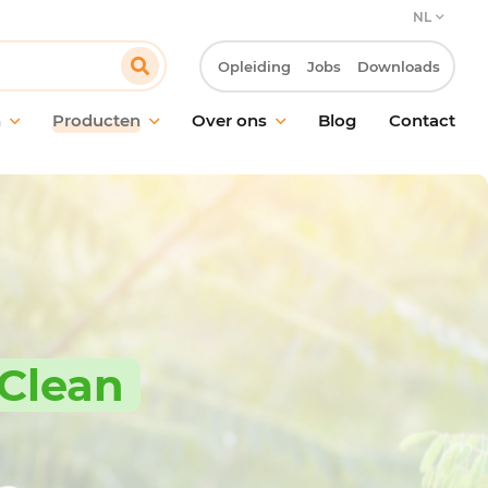
NL
Opleiding
Jobs
Downloads
n
Producten
Over ons
Blog
Contact
ud van vloeren
Onze verbintenis
oud van ramen en
Onze klantbenadering
akken
Innovatie & Laboratorium R&D
ische reiniging
Onze MVO-verbintenissen
ctie
Werken bij Pollet
ling van geurtjes
 Clean
giëne
maakmateriaal en
oren