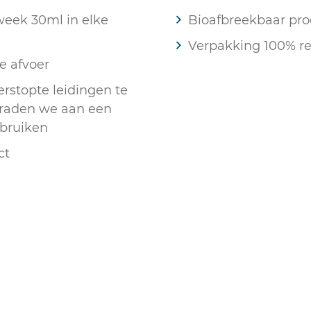
week 30ml in elke
Bioafbreekbaar pro
Verpakking 100% re
de afvoer
erstopte leidingen te
g raden we aan een
ebruiken
ct