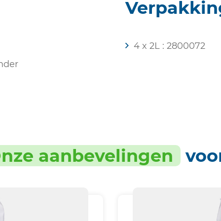
Verpakkin
4 x 2L : 2800072
nder
nze aanbevelingen
voo