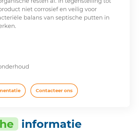
rganische resten af. In tegenstelling tot
product niet corrosief en veilig voor
cteriële balans van septische putten in
erken.
 onderhoud
mentatie
Contacteer ons
che
informatie