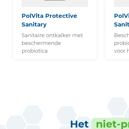
PolVita Protective
PolV
Sanitary
Sani
Sanitaire ontkalker met
Besc
beschermende
probi
probiotica
voor h
Het
niet-p