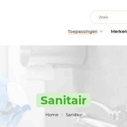
Recherche
Toepassingen
Merke
Facilitair onderhoud
AllerClean
Onderho
Onderh
Schoonmaakbedrijven
PolVita
oppervl
Medische instellingen
PolBio
Probiot
Onderwijsinstellingen
PolGreen
Desinfe
Recreatievoorzieningen
PolTech
Behande
Grootwarenhuizen
EchoClean
Sanitair
Handhy
Keuken en voedselbereiding
Caps
Schoon
toebeh
Non-food industrie
Vikan
Home
Sanitair
Voedingsindustrie