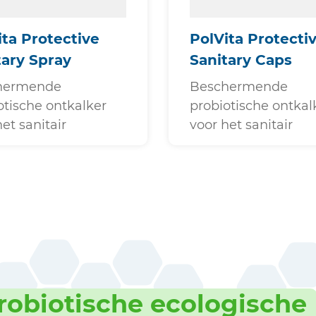
ita Protective
PolVita Protecti
tary Spray
Sanitary Caps
hermende
Beschermende
otische ontkalker
probiotische ontkal
et sanitair
voor het sanitair
robiotische ecologische