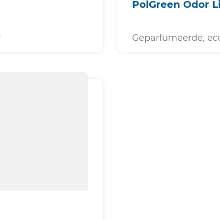
PolGreen Odor L
r
Geparfumeerde, eco