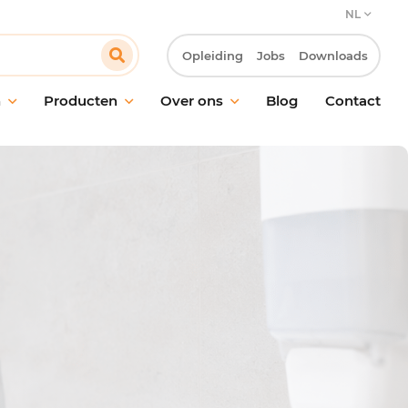
NL
Opleiding
Jobs
Downloads
n
Producten
Over ons
Blog
Contact
ud van vloeren
Onze verbintenis
oud van ramen en
Onze klantbenadering
akken
Innovatie & Laboratorium R&D
ische reiniging
Onze MVO-verbintenissen
ctie
Werken bij Pollet
ling van geurtjes
giëne
maakmateriaal en
oren