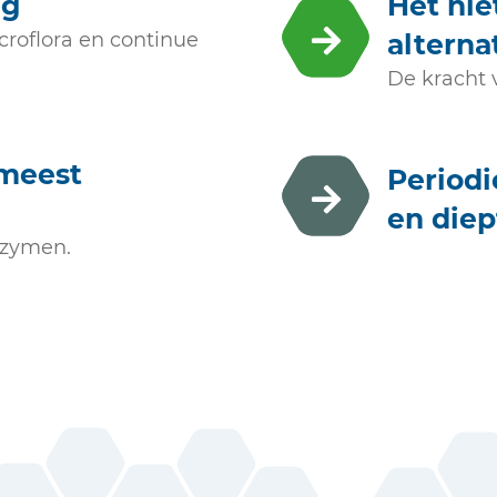
ng
Het nie
roflora en continue
alterna
De kracht 
 meest
Periodi
en diep
nzymen.