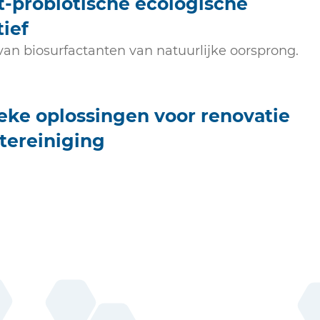
t-probiotische ecologische
tief
van biosurfactanten van natuurlijke oorsprong.
eke oplossingen voor renovatie
tereiniging