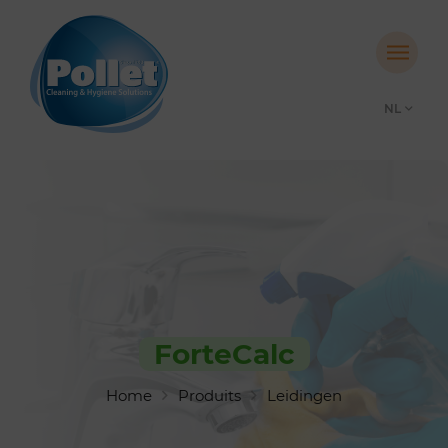
NL
ForteCalc
Home
Produits
Leidingen