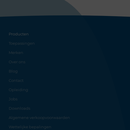
Producten
Toepassingen
Merken
Over ons
Blog
Contact
Opleiding
Jobs
Downloads
Algemene verkoopvoorwaarden
Wettelijke bepalingen