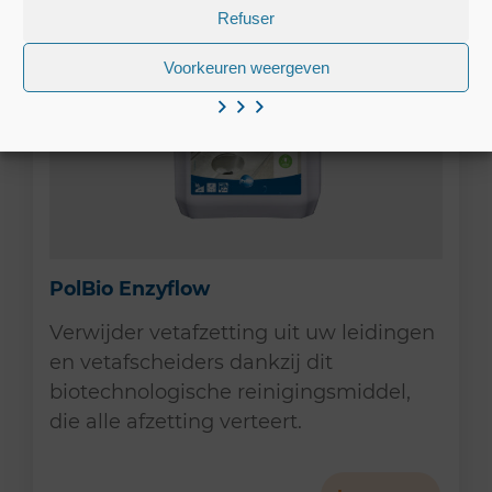
Refuser
Voorkeuren weergeven
PolBio Enzyflow
Verwijder vetafzetting uit uw leidingen
en vetafscheiders dankzij dit
biotechnologische reinigingsmiddel,
die alle afzetting verteert.