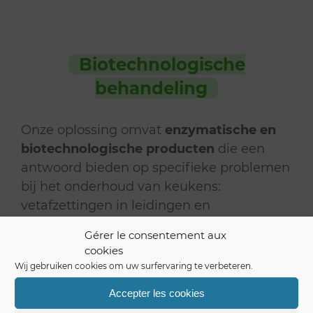
Biotechnologische
behandeling
Onze oplossing omvat
enzymatische en
biotechnologische producten
die een
antwoord bieden op specifieke problemen
bij het onderhoud van keukens:
vetafzettingen in leidingen en
vetafscheiders, onaangename geuren of
Gérer le consentement aux
gladde vloeren.
cookies
Wij gebruiken cookies om uw surfervaring te verbeteren.
Accepter les cookies