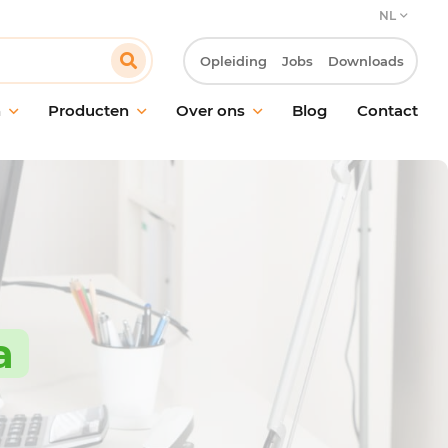
NL
Opleiding
Jobs
Downloads
n
Producten
Over ons
Blog
Contact
ud van vloeren
Onze verbintenis
oud van ramen en
Onze klantbenadering
akken
Innovatie & Laboratorium R&D
ische reiniging
Onze MVO-verbintenissen
ctie
Werken bij Pollet
ling van geurtjes
a
giëne
maakmateriaal en
oren