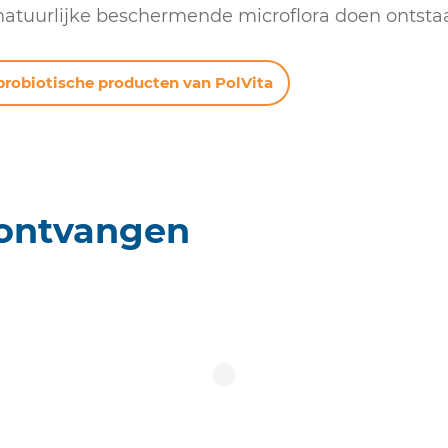
 natuurlijke beschermende microflora doen ontsta
robiotische producten van PolVita
ontvangen