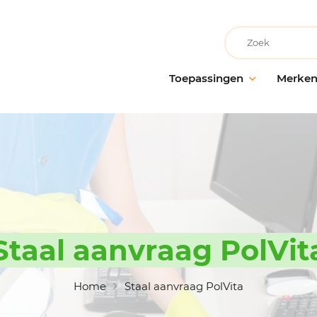
Recherche
Toepassingen
Merke
Facilitair onderhoud
AllerClean
Onderho
Onderh
Schoonmaakbedrijven
PolVita
oppervl
Medische instellingen
PolBio
Probiot
Onderwijsinstellingen
PolGreen
Desinfe
Recreatievoorzieningen
PolTech
Behande
Grootwarenhuizen
EchoClean
Staal aanvraag PolVit
Handhy
Keuken en voedselbereiding
Caps
Schoon
toebeh
Non-food industrie
Vikan
Home
Staal aanvraag PolVita
Voedingsindustrie