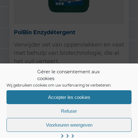
PolBio Enzydétergent
Verwijder vet van oppervlakken en vaat
met behulp van biotechnologie, die al
het vuil verteert.
Gérer le consentement aux
cookies
Lees meer
Wij gebruiken cookies om uw surfervaring te verbeteren.
Accepter les cookies
Refuser
Voorkeuren weergeven