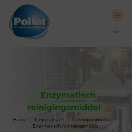
NL
Enzymatisch
reinigingsmiddel
Home
Toepassingen
Voedingsindustrie
Enzymatisch reinigingsmiddel