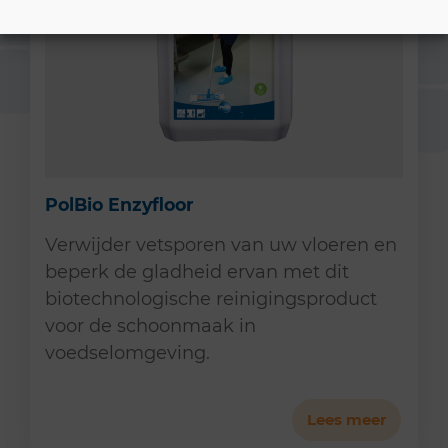
PolBio Enzyfloor
Verwijder vetsporen van uw vloeren en
beperk de gladheid ervan met dit
biotechnologische reinigingsproduct
voor de schoonmaak in
voedselomgeving.
Lees meer