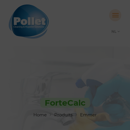
NL
ForteCalc
Home
Produits
Emmer