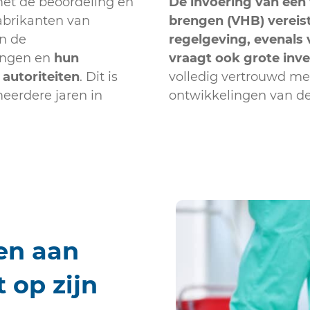
et de beoordeling en
De invoering van een 
Fabrikanten van
brengen (VHB) vereist
n de
regelgeving, evenals 
ringen en
hun
vraagt ook grote inve
 autoriteiten
. Dit is
volledig vertrouwd me
eerdere jaren in
ontwikkelingen van de
en aan
 op zijn