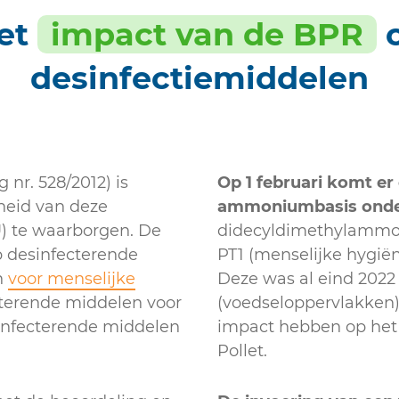
et
impact van de BPR
desinfectiemiddelen
nr. 528/2012) is
Op 1 februari komt e
heid van deze
ammoniumbasis onde
) te waarborgen. De
didecyldimethylammon
p desinfecterende
PT1 (menselijke hygië
n
voor menselijke
Deze was al eind 2022
ecterende middelen voor
(voedseloppervlakken)
sinfecterende middelen
impact hebben op het
Pollet.