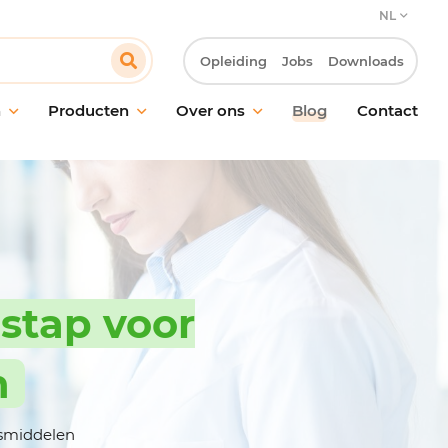
NL
Opleiding
Jobs
Downloads
n
Producten
Over ons
Blog
Contact
ud van vloeren
Onze verbintenis
oud van ramen en
Onze klantbenadering
akken
Innovatie & Laboratorium R&D
ische reiniging
Onze MVO-verbintenissen
ctie
Werken bij Pollet
stap voor
ling van geurtjes
giëne
n
maakmateriaal en
oren
gsmiddelen